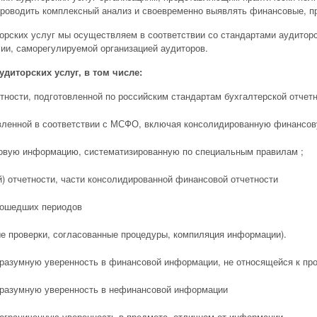
проводить комплексный анализ и своевременно выявлять финансовые, пр
орских услуг мы осуществляем в соответствии со стандартами аудиторс
ии, саморегулируемой организацией аудиторов.
диторских услуг, в том числе:
тности, подготовленной по российским стандартам бухгалтерской отчет
вленной в соответствии с МСФО, включая консолидированную финансов
овую информацию, систематизированную по специальным правилам ;
й) отчетности, части консолидированной финансовой отчетности
рошедших периодов
е проверки, согласованные процедуры, компиляция информации).
разумную уверенность в финансовой информации, не относящейся к п
разумную уверенность в нефинансовой информации
ограниченную уверенность в предмете, отличном от информации.